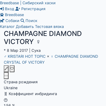
Breedbase | Сибирский хаски
Вход
Регистрация
Breedbase
Собаки
Поиск
Каталог
Добавить
Тестовая вязка
CHAMPAGNE DIAMOND
VICTORY
♀
*
8 Мар 2017
|
Сука
♂
KRISTARI HOT TOPIC
×
♀
CHAMPAGNE DIAMOND
CRYSTAL OF VICTORY
🔗
🤍
⋯
Страна рождения
Ukraine
🧬
Коэффициент инбридинга
1.56
%