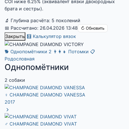
COI ниже 6.25% (эквивалент вязки двоюродных
брата и сестры).
🔬 Глубина расчёта: 5 поколений
📅 Рассчитано: 26.04.2026 13:48
↻ Обновить
Закрыть
🧮 Калькулятор вязок
🐕
Однопомётники
2
👨‍👩‍👧
Потомки
📋
Родословная
Однопомётники
2 собаки
♀
CHAMPAGNE DIAMOND VANESSA
2017
♂
CHAMPAGNE DIAMOND VIVAT