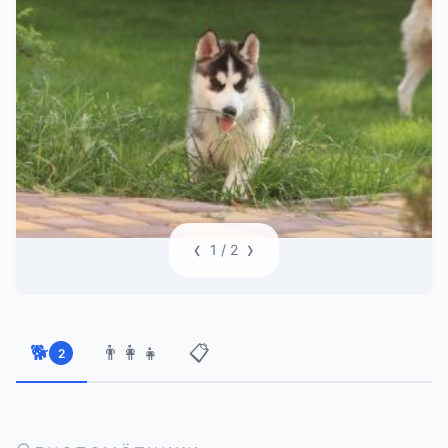
‹
›
1
/ 2
🐕
👨‍👩‍👧
📋
2