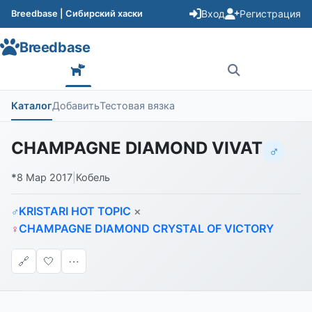
Вход
Регистрация
Breedbase | Сибирский хаски
Breedbase
Каталог
Добавить
Тестовая вязка
CHAMPAGNE DIAMOND VIVAT
♂
*
8 Мар 2017
|
Кобель
KRISTARI HOT TOPIC
×
♂
CHAMPAGNE DIAMOND CRYSTAL OF VICTORY
♀
🔗
🤍
⋯