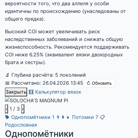
вероятности того, что два аллеля у особи
идентичны по происхождению (унаследованы от
общего предка).
Высокий COI может увеличивать риск
наследственных заболеваний и снижать общую
жизнеспособность. Рекомендуется поддерживать
COI ниже 6.25% (эквивалент вязки двоюродных
брата и сестры).
🔬 Глубина расчёта: 5 поколений
📅 Рассчитано: 26.04.2026 13:45
↻ Обновить
Закрыть
🧮 Калькулятор вязок
‹
1
/ 3
›
🐕
Однопомётники
1
👨‍👩‍👧
Потомки
7
📋
Родословная
Однопомётники