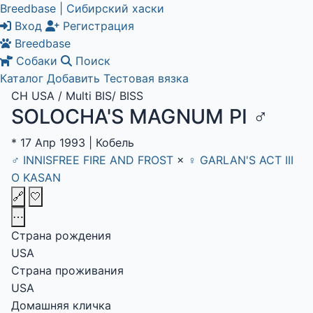
Breedbase | Сибирский хаски
Вход
Регистрация
Breedbase
Собаки
Поиск
Каталог
Добавить
Тестовая вязка
CH USA / Multi BIS/ BISS
SOLOCHA'S MAGNUM PI
♂
*
17 Апр 1993
|
Кобель
♂
INNISFREE FIRE AND FROST
×
♀
GARLAN'S ACT III
O KASAN
🔗
🤍
⋯
Страна рождения
USA
Страна проживания
USA
Домашняя кличка