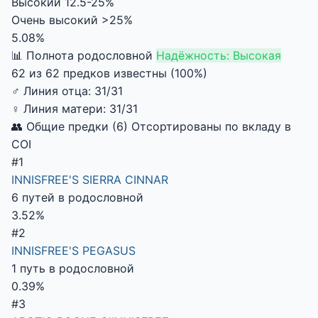
Высокий
12.5-25%
Очень высокий
>25%
5.08%
📊 Полнота родословной
Надёжность: Высокая
62 из 62 предков известны (100%)
♂
Линия отца:
31/31
♀
Линия матери:
31/31
👥 Общие предки (6)
Отсортированы по вкладу в
COI
#1
INNISFREE'S SIERRA CINNAR
6 путей в родословной
3.52%
#2
INNISFREE'S PEGASUS
1 путь в родословной
0.39%
#3