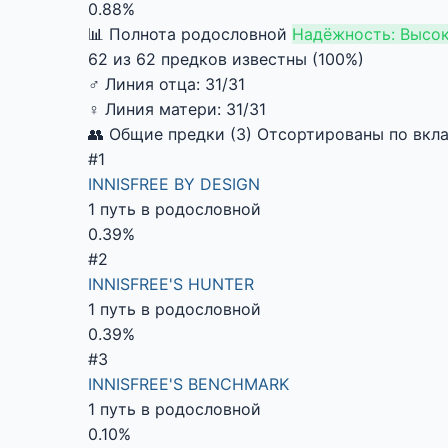
0.88%
📊 Полнота родословной
Надёжность: Высо
62 из 62 предков известны (100%)
♂
Линия отца:
31/31
♀
Линия матери:
31/31
👥 Общие предки (3)
Отсортированы по вкла
#1
INNISFREE BY DESIGN
1 путь в родословной
0.39%
#2
INNISFREE'S HUNTER
1 путь в родословной
0.39%
#3
INNISFREE'S BENCHMARK
1 путь в родословной
0.10%