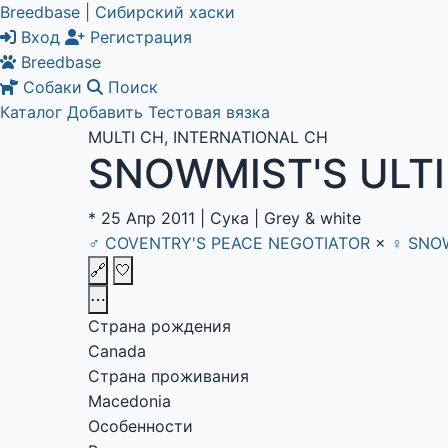
Breedbase | Сибирский хаски
Вход
Регистрация
Breedbase
Собаки
Поиск
Каталог
Добавить
Тестовая вязка
MULTI CH, INTERNATIONAL CH
SNOWMIST'S ULTI
*
25 Апр 2011
|
Сука
|
Grey & white
♂
COVENTRY'S PEACE NEGOTIATOR
×
♀
SNOW
🔗
🤍
⋯
Страна рождения
Canada
Страна проживания
Macedonia
Особенности