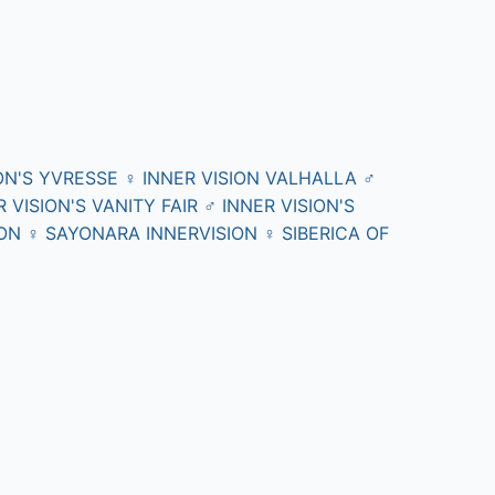
ION'S YVRESSE
♀
INNER VISION VALHALLA
♂
R VISION'S VANITY FAIR
♂
INNER VISION'S
ION
♀
SAYONARA INNERVISION
♀
SIBERICA OF