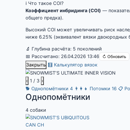
ℹ️ Что такое COI?
Коэффициент инбридинга (COI)
— показател
общего предка).
Высокий COI может увеличивать риск насл
ниже 6.25% (эквивалент вязки двоюродных б
🔬 Глубина расчёта: 5 поколений
📅 Рассчитано: 26.04.2026 13:46
↻ Обновить
Закрыть
🧮 Калькулятор вязок
‹
1
/ 3
›
🐕
Однопомётники
4
👨‍👩‍👧
Потомки
16
📋
Ро
Однопомётники
4 собаки
CAN CH