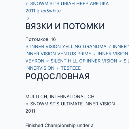
♂
SNOWMIST'S URIAH HEEP ARKTIKA
2011
grey&white
ВЯЗКИ И ПОТОМКИ
Потомков: 16
♀
INNER VISION YELLING GRANDMA
♂
INNER 
INNER VISION VENTUS PRIME
♀
INNER VISION
VEYRON
♂
SILENT HILL OF INNER VISION
♂
SI
INNERVISION
♀
TESTEEE
РОДОСЛОВНАЯ
MULTI CH, INTERNATIONAL CH
♀ SNOWMIST'S ULTIMATE INNER VISION
2011
Finished Championship under a