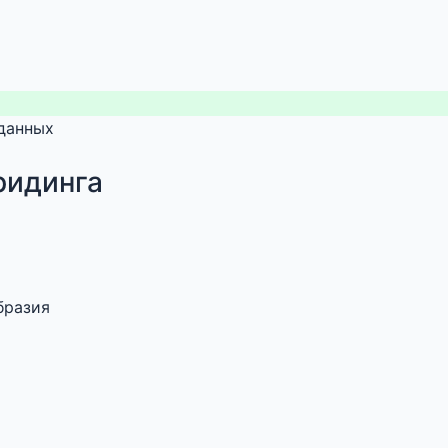
 данных
ридинга
бразия