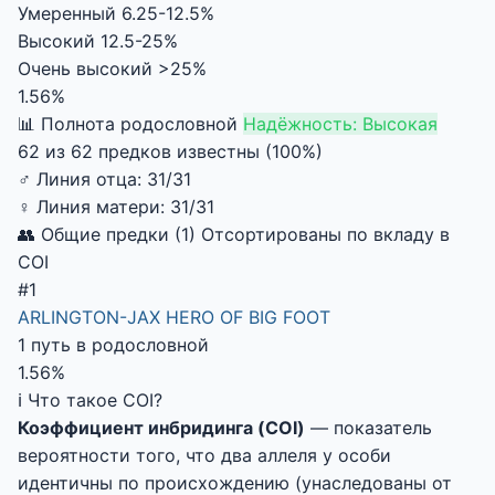
Умеренный
6.25-12.5%
Высокий
12.5-25%
Очень высокий
>25%
1.56%
📊 Полнота родословной
Надёжность: Высокая
62 из 62 предков известны (100%)
♂
Линия отца:
31/31
♀
Линия матери:
31/31
👥 Общие предки (1)
Отсортированы по вкладу в
COI
#1
ARLINGTON-JAX HERO OF BIG FOOT
1 путь в родословной
1.56%
ℹ️ Что такое COI?
Коэффициент инбридинга (COI)
— показатель
вероятности того, что два аллеля у особи
идентичны по происхождению (унаследованы от