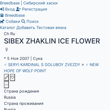
Breedbase | Сибирский хаски
Вход
Регистрация
Breedbase
Собаки
Поиск
Каталог
Добавить
Тестовая вязка
Ch Ru
SIBEX ZHAKLIN ICE FLOWER
♀
*
5 Ноя 2007
|
Сука
♂
SERYI KARDINAL S GOLUBOY ZVEZDY
×
♀
NEW
HOPE OF WOLF POINT
🔗
🤍
⋯
Страна рождения
Russia
Страна проживания
Russia