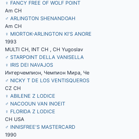
♀ FANCY FREE OF WOLF POINT
Am CH
♂ ARLINGTON SHENANDOAH
Am CH
♀ MIORTOK-ARLINGTON KI'S ANORE
1993
MULTI CH, INT CH , CH Yugoslav
♂ STARPOINT DELLA VANISELLA
♀ IRIS DEI NAVAJOS
Интерчемпион, Чемпион Мира, Че
♂ NICKY T DE LOS VENTISQUEROS
CZ CH
♀ ABILENE Z LODICE
♂ NACOOUN VAN INOEIT
♀ FLORIDA Z LODICE
CH USA
♂ INNISFREE'S MASTERCARD
1990