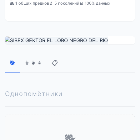
👥 1 общих предков
🔬 5 поколений
📊 100% данных
🐕
👨‍👩‍👧
📋
Однопомётники
🐕