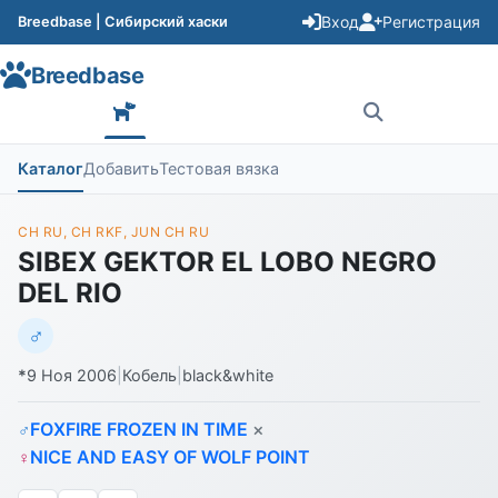
Вход
Регистрация
Breedbase | Сибирский хаски
Breedbase
Каталог
Добавить
Тестовая вязка
CH RU, CH RKF, JUN CH RU
SIBEX GEKTOR EL LOBO NEGRO
DEL RIO
♂
*
9 Ноя 2006
|
Кобель
|
black&white
FOXFIRE FROZEN IN TIME
×
♂
NICE AND EASY OF WOLF POINT
♀