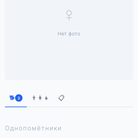
♀
Нет фото
🐕
👨‍👩‍👧
📋
3
Однопомётники