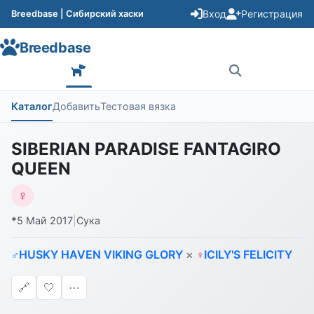
Вход
Регистрация
Breedbase | Сибирский хаски
Breedbase
Каталог
Добавить
Тестовая вязка
SIBERIAN PARADISE FANTAGIRO
QUEEN
♀
*
5 Май 2017
|
Сука
HUSKY HAVEN VIKING GLORY
×
ICILY'S FELICITY
♂
♀
🔗
🤍
⋯