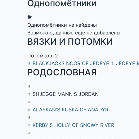
Однопомётники
🐕
Однопомётники не найдены
Возможно, данные ещё не добавлены
ВЯЗКИ И ПОТОМКИ
Потомков: 2
♀
BLACKJACKS NOOR OF JEDEYE
♀
JEDEYE 
РОДОСЛОВНАЯ
♀
♀ SHJEGGE MANN'S JORDAN
♂
♂ ALASKAN'S KUSKA OF ANADYR
♀
♀ KERBY'S HOLLY OF SNOWY RIVER
♂