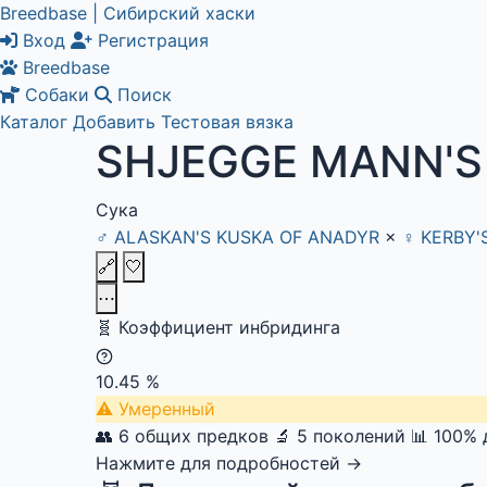
Breedbase | Сибирский хаски
Вход
Регистрация
Breedbase
Собаки
Поиск
Каталог
Добавить
Тестовая вязка
SHJEGGE MANN'S
Сука
♂
ALASKAN'S KUSKA OF ANADYR
×
♀
KERBY'
🔗
🤍
⋯
🧬
Коэффициент инбридинга
10.45
%
⚠
Умеренный
👥 6 общих предков
🔬 5 поколений
📊 100%
Нажмите для подробностей →