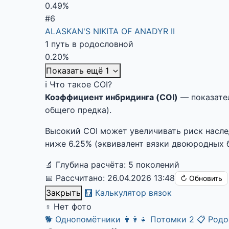
0.49%
#6
ALASKAN'S NIKITA OF ANADYR II
1 путь в родословной
0.20%
Показать ещё 1
ℹ️ Что такое COI?
Коэффициент инбридинга (COI)
— показател
общего предка).
Высокий COI может увеличивать риск насл
ниже 6.25% (эквивалент вязки двоюродных б
🔬 Глубина расчёта: 5 поколений
📅 Рассчитано: 26.04.2026 13:48
↻ Обновить
Закрыть
🧮 Калькулятор вязок
♀
Нет фото
🐕
Однопомётники
👨‍👩‍👧
Потомки
2
📋
Родо