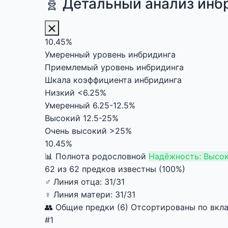
🧬 Детальный анализ инб
10.45%
Умеренный уровень инбридинга
Приемлемый уровень инбридинга
Шкала коэффициента инбридинга
Низкий
<6.25%
Умеренный
6.25-12.5%
Высокий
12.5-25%
Очень высокий
>25%
10.45%
📊 Полнота родословной
Надёжность: Высо
62 из 62 предков известны (100%)
♂
Линия отца:
31/31
♀
Линия матери:
31/31
👥 Общие предки (6)
Отсортированы по вкла
#1