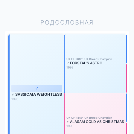
РОДОСЛОВНАЯ
♂ 
199
UK CH (68th UK Breed Champion
♂ FORSTAL'S ASTRO
1993
♀ 
198
♂
♂ SASSICAIA WEIGHTLESS
1995
UK 
♂ 
198
UK CH (44th UK Breed Champion
♀ ALASAM COLD AS CHRISTMAS
1990