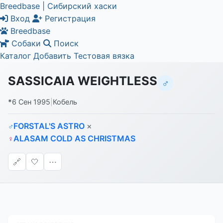
Breedbase | Сибирский хаски
Вход
Регистрация
Breedbase
Собаки
Поиск
Каталог
Добавить
Тестовая вязка
SASSICAIA WEIGHTLESS
♂
*
6 Сен 1995
|
Кобель
FORSTAL'S ASTRO
×
♂
ALASAM COLD AS CHRISTMAS
♀
🔗
🤍
⋯