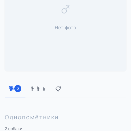
♂
Нет фото
🐕
👨‍👩‍👧
📋
2
Однопомётники
2 собаки