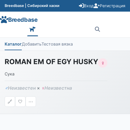
Вход
Регистрация
Breedbase | Сибирский хаски
Breedbase
Каталог
Добавить
Тестовая вязка
ROMAN EM OF EGY HUSKY
♀
Сука
Неизвестен
×
Неизвестна
♂
♀
🔗
🤍
⋯