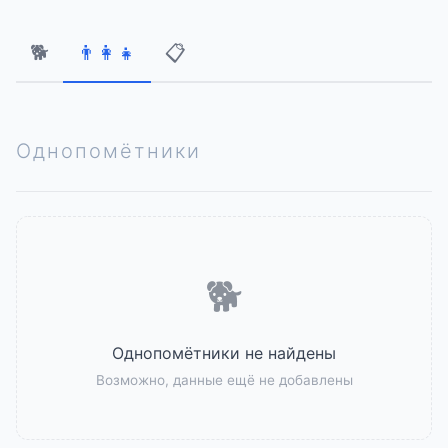
🐕
👨‍👩‍👧
📋
Однопомётники
🐕
Однопомётники не найдены
Возможно, данные ещё не добавлены