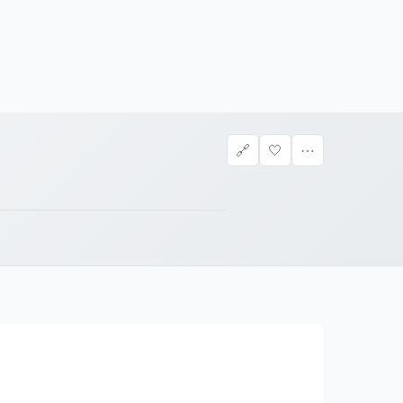
🔗
🤍
⋯