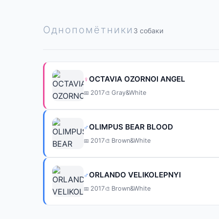
Однопомётники
3 собаки
OCTAVIA OZORNOI ANGEL
♀
2017
Gray&White
OLIMPUS BEAR BLOOD
♂
2017
Brown&White
ORLANDO VELIKOLEPNYI
♂
2017
Brown&White