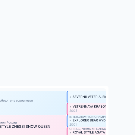
♂ SEVERNII VETER ALEKS
обедитель соревнован
♀ VETRENNAYA KRASOTKA S GOLUBOY Z
2003
INTERCHAMPION CHAMPION POLSKI
♂ EXPLORER BEAR HYDRARGIUM
ион России
2001
 STYLE ZHESSI SNOW QUEEN
CH RUS, Чемпион ОАНКОО, Чемпио
♀ ROYAL STYLE AGATA SUMMER FLOWER