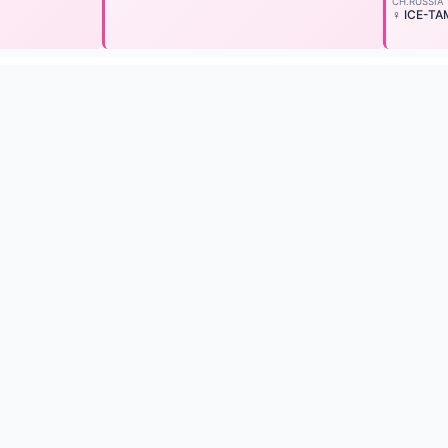
CH.RUSSIA
♀ ICE-TA
© 2026 Breedbase — База родословных сибирских хаск