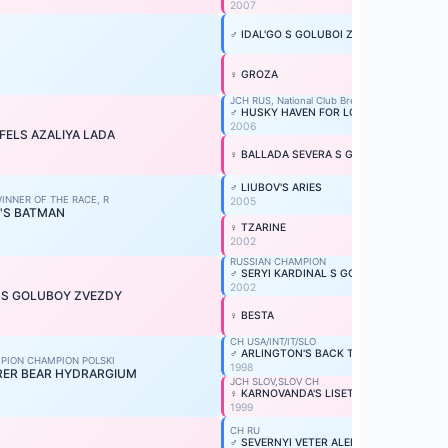
2007
♂ IDAL'GO S GOLUBOI ZVEZDI
♀ GROZA
JCH RUS, National Club Breed,
♂ HUSKY HAVEN FOR LOVE OF BELSTOK
2006
 FELS AZALIYA LADA
♀ BALLADA SEVERA S GOLUBOY ZVEZDY
♂ LIUBOV'S ARIES
INNER OF THE RACE, R
2005
V'S BATMAN
♀ TZARINE
2002
RUSSIAN CHAMPION
♂ SERYI KARDINAL S GOLUBOY ZVEZDY
2002
A S GOLUBOY ZVEZDY
♀ BESTA
CH USA/INT/IT/SLO
♂ ARLINGTON'S BACK TO YOU
PION CHAMPION POLSKI
1998
RER BEAR HYDRARGIUM
JCH SLOV,SLOV CH
♀ KARNOVANDA'S LISETTE
1999
CH RU
♂ SEVERNYI VETER ALEN BLACK