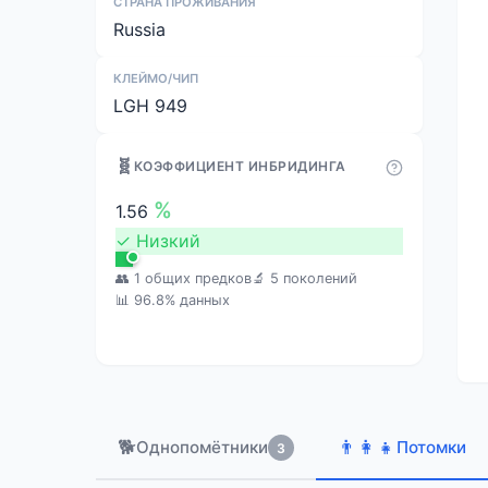
СТРАНА ПРОЖИВАНИЯ
Russia
КЛЕЙМО/ЧИП
LGH 949
🧬
КОЭФФИЦИЕНТ ИНБРИДИНГА
%
1.56
✓
Низкий
👥 1 общих предков
🔬 5 поколений
📊 96.8% данных
🐕
👨‍👩‍👧
Однопомётники
Потомки
3