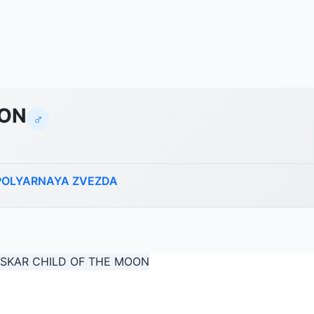
OON
♂
POLYARNAYA ZVEZDA
‹
›
1
/ 4