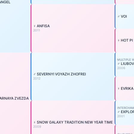
ANGEL
♂ VOI
♀ ANFISA
2011
♀ HOT PI
MULTIPLE W
♂ LIUBO
2006
♂ SEVERNYI VOYAZH ZHOFREI
2012
♀ EVRIK
YARNAYA ZVEZDA
INTERCHAM
♂ EXPLO
2001
♀ SNOW GALAXY TRADITION NEW YEAR TIME
2009