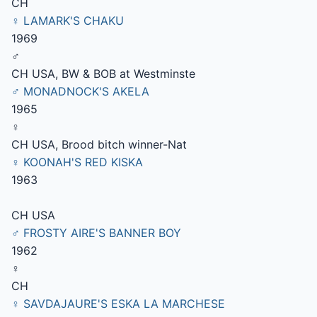
CH
♀ LAMARK'S CHAKU
1969
♂
CH USA, BW & BOB at Westminste
♂ MONADNOCK'S AKELA
1965
♀
CH USA, Brood bitch winner-Nat
♀ KOONAH'S RED KISKA
1963
CH USA
♂ FROSTY AIRE'S BANNER BOY
1962
♀
CH
♀ SAVDAJAURE'S ESKA LA MARCHESE