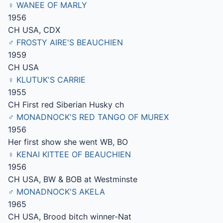
♀ WANEE OF MARLY
1956
CH USA, CDX
♂ FROSTY AIRE'S BEAUCHIEN
1959
CH USA
♀ KLUTUK'S CARRIE
1955
CH First red Siberian Husky ch
♂ MONADNOCK'S RED TANGO OF MUREX
1956
Her first show she went WB, BO
♀ KENAI KITTEE OF BEAUCHIEN
1956
CH USA, BW & BOB at Westminste
♂ MONADNOCK'S AKELA
1965
CH USA, Brood bitch winner-Nat