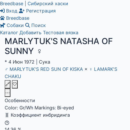
Breedbase | Сибирский хаски
Вход
Регистрация
Breedbase
Собаки
Поиск
Каталог
Добавить
Тестовая вязка
MARLYTUK'S NATASHA OF
SUNNY
♀
*
4 Июн 1972
|
Сука
♂
MARLYTUK'S RED SUN OF KISKA
×
♀
LAMARK'S
CHAKU
🔗
🤍
⋯
Особенности
Color: Gr/Wh Markings: Bi-eyed
🧬
Коэффициент инбридинга
14.36
%