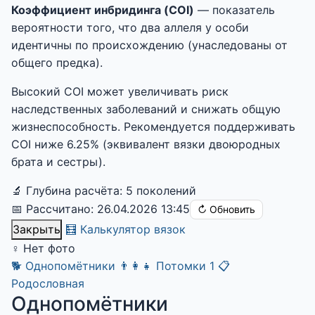
Коэффициент инбридинга (COI)
— показатель
вероятности того, что два аллеля у особи
идентичны по происхождению (унаследованы от
общего предка).
Высокий COI может увеличивать риск
наследственных заболеваний и снижать общую
жизнеспособность. Рекомендуется поддерживать
COI ниже 6.25% (эквивалент вязки двоюродных
брата и сестры).
🔬 Глубина расчёта: 5 поколений
📅 Рассчитано: 26.04.2026 13:45
↻ Обновить
Закрыть
🧮 Калькулятор вязок
♀
Нет фото
🐕
Однопомётники
👨‍👩‍👧
Потомки
1
📋
Родословная
Однопомётники