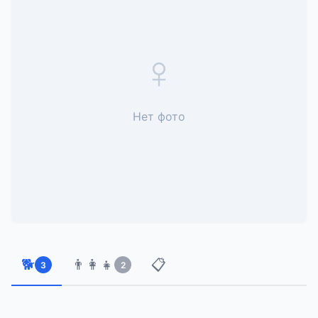
♀
Нет фото
🐕
👨‍👩‍👧
📋
3
2