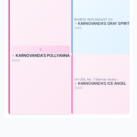
B
♂
1
BIS/BISS AM/CAN/AUST CH
♂ KARNOVANDA'S GRAY SPIRIT
1993
A
♀
1
♀
♀ KARNOVANDA'S POLLYANNA
2004
M
♂
1
CH USA, No. 7 Siberian Husky i
♀ KARNOVANDA'S ICE ANGEL
2000
♀
1