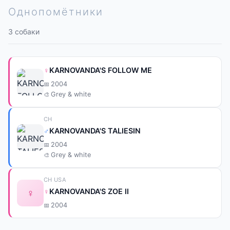
Однопомётники
3 собаки
♀
KARNOVANDA'S FOLLOW ME
2004
Grey & white
CH
♂
KARNOVANDA'S TALIESIN
2004
Grey & white
CH USA
♀
♀
KARNOVANDA'S ZOE II
2004