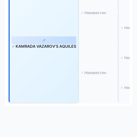
♂ Неизвестен
♀ Неизв
♂
♂ KAMRADA VAZAROV'S AQUILES
♂ Неизв
♀ Неизвестен
♀ Неизв