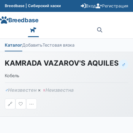
Вход
Регистрация
Breedbase | Сибирский хаски
Breedbase
Каталог
Добавить
Тестовая вязка
KAMRADA VAZAROV'S AQUILES
♂
Кобель
Неизвестен
×
Неизвестна
♂
♀
🔗
🤍
⋯