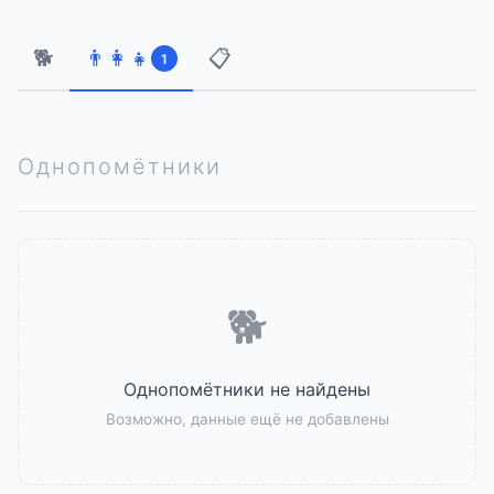
🐕
👨‍👩‍👧
📋
1
Однопомётники
🐕
Однопомётники не найдены
Возможно, данные ещё не добавлены