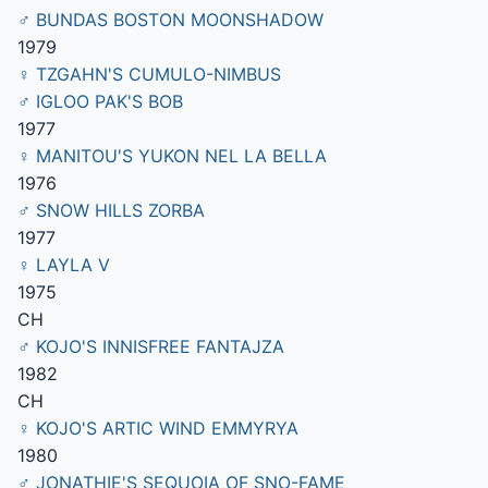
♂ BUNDAS BOSTON MOONSHADOW
1979
♀ TZGAHN'S CUMULO-NIMBUS
♂ IGLOO PAK'S BOB
1977
♀ MANITOU'S YUKON NEL LA BELLA
1976
♂ SNOW HILLS ZORBA
1977
♀ LAYLA V
1975
CH
♂ KOJO'S INNISFREE FANTAJZA
1982
CH
♀ KOJO'S ARTIC WIND EMMYRYA
1980
♂ JONATHIE'S SEQUOIA OF SNO-FAME