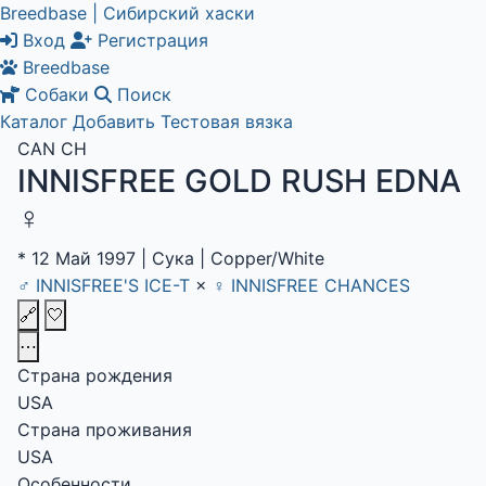
Breedbase | Сибирский хаски
Вход
Регистрация
Breedbase
Собаки
Поиск
Каталог
Добавить
Тестовая вязка
CAN CH
INNISFREE GOLD RUSH EDNA
♀
*
12 Май 1997
|
Сука
|
Copper/White
♂
INNISFREE'S ICE-T
×
♀
INNISFREE CHANCES
🔗
🤍
⋯
Страна рождения
USA
Страна проживания
USA
Особенности