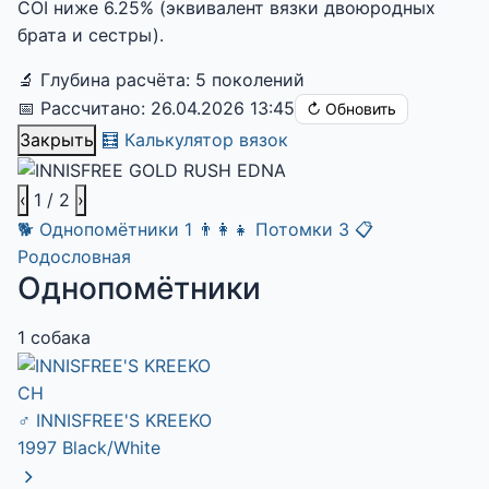
COI ниже 6.25% (эквивалент вязки двоюродных
брата и сестры).
🔬 Глубина расчёта: 5 поколений
📅 Рассчитано: 26.04.2026 13:45
↻ Обновить
Закрыть
🧮 Калькулятор вязок
‹
1
/ 2
›
🐕
Однопомётники
1
👨‍👩‍👧
Потомки
3
📋
Родословная
Однопомётники
1 собака
CH
♂
INNISFREE'S KREEKO
1997
Black/White