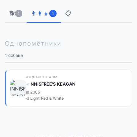
🐕
👨‍👩‍👧
📋
1
1
Однопомётники
1 собака
AM/CAN CH .AOM
♂
INNISFREE'S KEAGAN
2005
Light Red & White