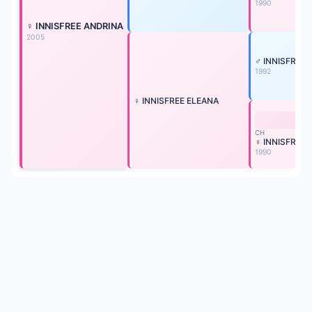
1990
♀ INNISFREE ANDRINA
2005
♂ INNISFREE
1992
♀ INNISFREE ELEANA
CH
♀ INNISFREE'
1990