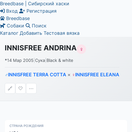
Breedbase | Сибирский хаски
Вход
Регистрация
Breedbase
Собаки
Поиск
Каталог
Добавить
Тестовая вязка
INNISFREE ANDRINA
♀
*
14 Мар 2005
|
Сука
|
Black & white
INNISFREE TERRA COTTA
×
INNISFREE ELEANA
♂
♀
🔗
🤍
⋯
СТРАНА РОЖДЕНИЯ