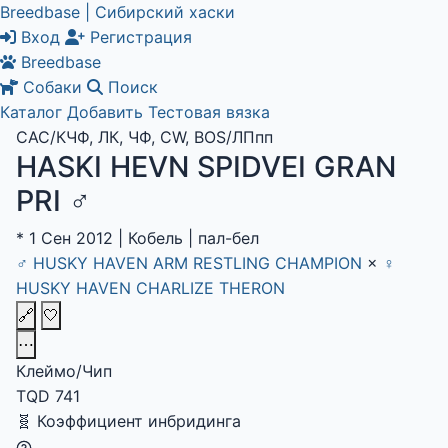
Breedbase | Сибирский хаски
Вход
Регистрация
Breedbase
Собаки
Поиск
Каталог
Добавить
Тестовая вязка
CAC/КЧФ, ЛК, ЧФ, CW, BOS/ЛПпп
HASKI HEVN SPIDVEI GRAN
PRI
♂
*
1 Сен 2012
|
Кобель
|
пал-бел
♂
HUSKY HAVEN ARM RESTLING CHAMPION
×
♀
HUSKY HAVEN CHARLIZE THERON
🔗
🤍
⋯
Клеймо/Чип
TQD 741
🧬
Коэффициент инбридинга