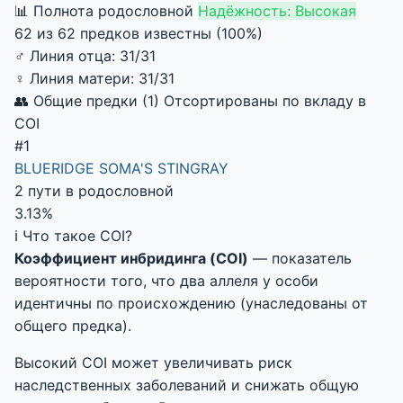
📊 Полнота родословной
Надёжность: Высокая
62 из 62 предков известны (100%)
♂
Линия отца:
31/31
♀
Линия матери:
31/31
👥 Общие предки (1)
Отсортированы по вкладу в
COI
#1
BLUERIDGE SOMA'S STINGRAY
2 пути в родословной
3.13%
ℹ️ Что такое COI?
Коэффициент инбридинга (COI)
— показатель
вероятности того, что два аллеля у особи
идентичны по происхождению (унаследованы от
общего предка).
Высокий COI может увеличивать риск
наследственных заболеваний и снижать общую