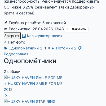
жизнеспособность. Рекомендуется поддерживать
COI ниже 6.25% (эквивалент вязки двоюродных
брата и сестры).
🔬 Глубина расчёта: 5 поколений
📅 Рассчитано: 26.04.2026 13:48
↻ Обновить
Закрыть
🧮 Калькулятор вязок
♂
Нет фото
🐕
Однопомётники
2
👨‍👩‍👧
Потомки
2
📋
Родословная
Однопомётники
2 собаки
♀
HUSKY HAVEN SMILE FOR ME
2012