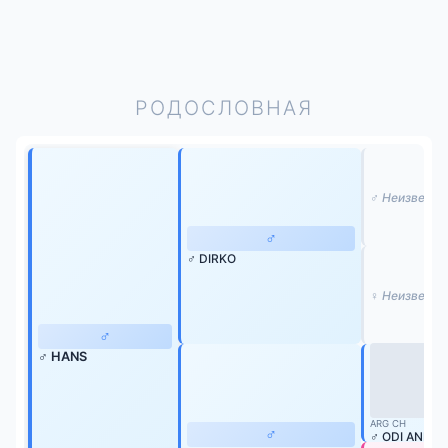
РОДОСЛОВНАЯ
♂ Неизвесте
♂
♂ DIRKO
♀ Неизвесте
♂
♂ HANS
ARG CH
♂
♂ ODI ANDRE