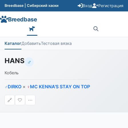
Вход
Регистрация
Breedbase | Сибирский хаски
Breedbase
Каталог
Добавить
Тестовая вязка
HANS
♂
Кобель
DIRKO
×
MC KENNA'S STAY ON TOP
♂
♀
🔗
🤍
⋯