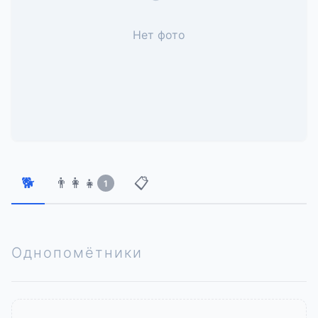
Нет фото
🐕
👨‍👩‍👧
📋
1
Однопомётники