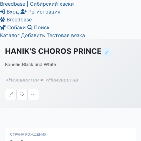
Breedbase | Сибирский хаски
Вход
Регистрация
Breedbase
Собаки
Поиск
Каталог
Добавить
Тестовая вязка
HANIK'S CHOROS PRINCE
♂
Кобель
|
Black and White
Неизвестен
×
Неизвестна
♂
♀
🔗
🤍
⋯
СТРАНА РОЖДЕНИЯ