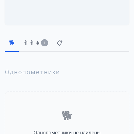
🐕
👨‍👩‍👧
📋
1
Однопомётники
🐕
Однопомётники не найдены