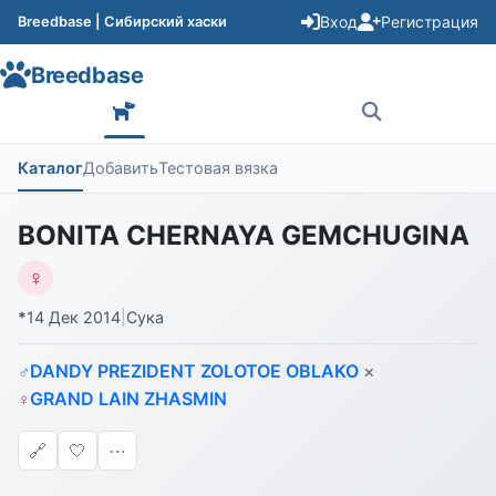
Вход
Регистрация
Breedbase | Сибирский хаски
Breedbase
Каталог
Добавить
Тестовая вязка
BONITA CHERNAYA GEMCHUGINA
♀
*
14 Дек 2014
|
Сука
DANDY PREZIDENT ZOLOTOE OBLAKO
×
♂
GRAND LAIN ZHASMIN
♀
🔗
🤍
⋯