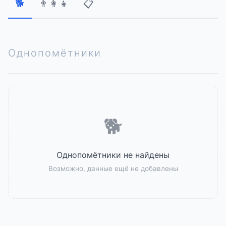
🐕
👨‍👩‍👧
📋
Однопомётники
🐕
Однопомётники не найдены
Возможно, данные ещё не добавлены