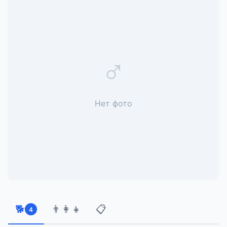
♂
Нет фото
🐕
👨‍👩‍👧
📋
4