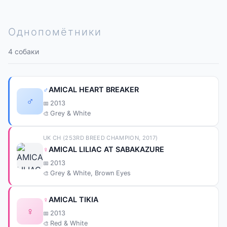
Однопомётники
4 собаки
♂
AMICAL HEART BREAKER
♂
2013
Grey & White
UK CH (253RD BREED CHAMPION, 2017)
♀
AMICAL LILIAC AT SABAKAZURE
2013
Grey & White, Brown Eyes
♀
AMICAL TIKIA
♀
2013
Red & White