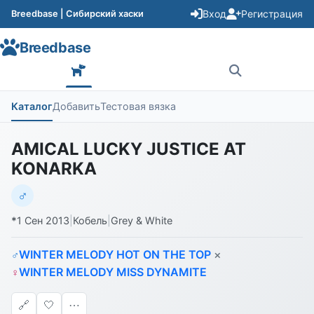
Вход
Регистрация
Breedbase | Сибирский хаски
Breedbase
Каталог
Добавить
Тестовая вязка
AMICAL LUCKY JUSTICE AT
KONARKA
♂
*
1 Сен 2013
|
Кобель
|
Grey & White
WINTER MELODY HOT ON THE TOP
×
♂
WINTER MELODY MISS DYNAMITE
♀
🔗
🤍
⋯