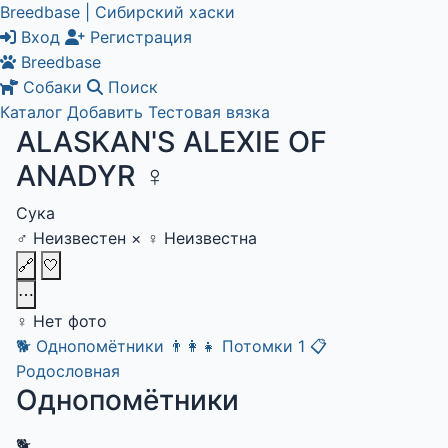
Breedbase | Сибирский хаски
Вход
Регистрация
Breedbase
Собаки
Поиск
Каталог
Добавить
Тестовая вязка
ALASKAN'S ALEXIE OF
ANADYR
♀
Сука
♂
Неизвестен
×
♀
Неизвестна
🔗
🤍
⋯
♀
Нет фото
🐕
Однопомётники
👨‍👩‍👧
Потомки
1
📋
Родословная
Однопомётники
🐕