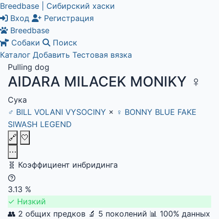
Breedbase | Сибирский хаски
Вход
Регистрация
Breedbase
Собаки
Поиск
Каталог
Добавить
Тестовая вязка
Pulling dog
AIDARA MILACEK MONIKY
♀
Сука
♂
BILL VOLANI VYSOCINY
×
♀
BONNY BLUE FAKE
SIWASH LEGEND
🔗
🤍
⋯
🧬
Коэффициент инбридинга
3.13
%
✓
Низкий
👥 2 общих предков
🔬 5 поколений
📊 100% данных