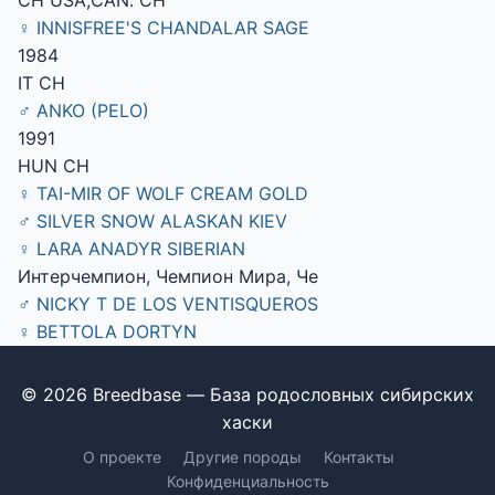
♀ INNISFREE'S CHANDALAR SAGE
1984
IT CH
♂ ANKO (PELO)
1991
HUN CH
♀ TAI-MIR OF WOLF CREAM GOLD
♂ SILVER SNOW ALASKAN KIEV
♀ LARA ANADYR SIBERIAN
Интерчемпион, Чемпион Мира, Че
♂ NICKY T DE LOS VENTISQUEROS
♀ BETTOLA DORTYN
© 2026 Breedbase — База родословных сибирских
хаски
О проекте
Другие породы
Контакты
Конфиденциальность