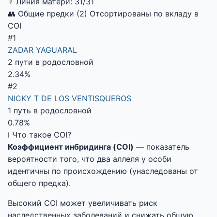
♀
Линия матери:
31/31
👥 Общие предки (2)
Отсортированы по вкладу в
COI
#1
ZADAR YAGUARAL
2 пути в родословной
2.34%
#2
NICKY T DE LOS VENTISQUEROS
1 путь в родословной
0.78%
ℹ️ Что такое COI?
Коэффициент инбридинга (COI)
— показатель
вероятности того, что два аллеля у особи
идентичны по происхождению (унаследованы от
общего предка).
Высокий COI может увеличивать риск
наследственных заболеваний и снижать общую