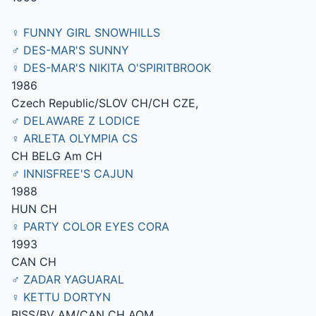
♀ FUNNY GIRL SNOWHILLS
♂ DES-MAR'S SUNNY
♀ DES-MAR'S NIKITA O'SPIRITBROOK
1986
Czech Republic/SLOV CH/CH CZE,
♂ DELAWARE Z LODICE
♀ ARLETA OLYMPIA CS
CH BELG Am CH
♂ INNISFREE'S CAJUN
1988
HUN CH
♀ PARTY COLOR EYES CORA
1993
CAN CH
♂ ZADAR YAGUARAL
♀ KETTU DORTYN
BISS/BV AM/CAN CH AOM