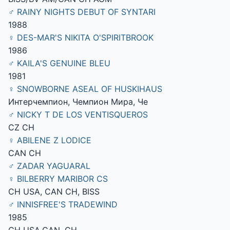
♂ RAINY NIGHTS DEBUT OF SYNTARI
1988
♀ DES-MAR'S NIKITA O'SPIRITBROOK
1986
♂ KAILA'S GENUINE BLEU
1981
♀ SNOWBORNE ASEAL OF HUSKIHAUS
Интерчемпион, Чемпион Мира, Че
♂ NICKY T DE LOS VENTISQUEROS
CZ CH
♀ ABILENE Z LODICE
CAN CH
♂ ZADAR YAGUARAL
♀ BILBERRY MARIBOR CS
CH USA, CAN CH, BISS
♂ INNISFREE'S TRADEWIND
1985
CH USA,CAN. CH